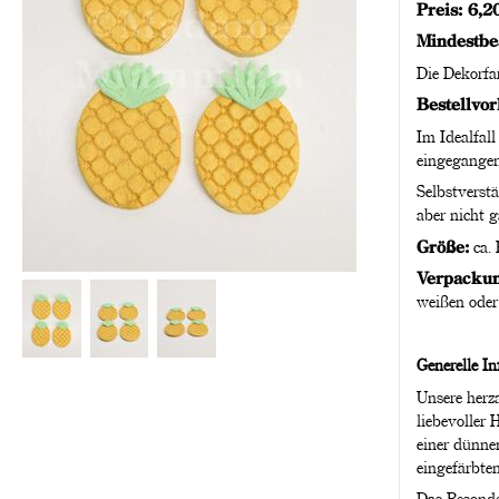
Preis: 6,2
Mindestbe
Die Dekorfa
Bestellvor
Im Idealfall
eingegangen
Selbstverstä
aber nicht g
Größe:
ca.
Verpackun
weißen oder 
Generelle I
Unsere herza
liebevoller
einer dünne
eingefärbte
Das Besonde