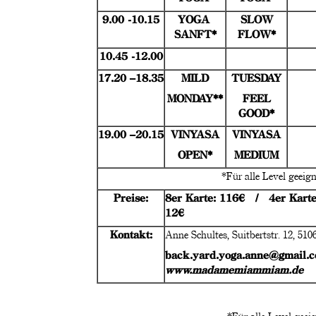
9.00 -10.15
YOGA
SLOW
SANFT*
FLOW*
10.45 -12.00
17.20 –18.35
MILD
TUESDAY
MONDAY**
FEEL
GOOD*
19.00 –20.15
VINYASA
VINYASA
OPEN*
MEDIUM
*Für alle Level g
Preise:
8er Karte: 116€ / 4er Karte
12€
Kontakt:
Anne Schultes, Suitbertstr. 12, 51
back.yard.yoga.anne@gmail.
www.madamemiammiam.de