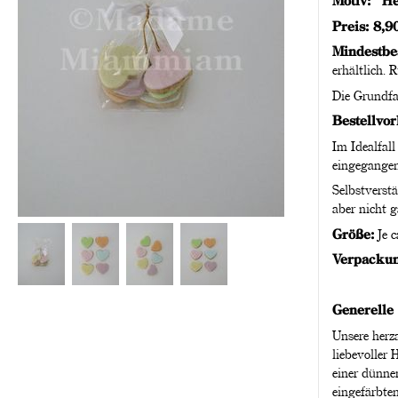
Motiv: "H
Preis: 8,9
Mindestbe
erhältlich. 
Die Grundfa
Bestellvor
Im Idealfall
eingegangen
Selbstverstä
aber nicht g
Größe:
Je c
Verpackun
Generelle
Unsere herza
liebevoller
einer dünne
eingefärbte