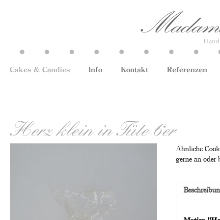
Cakes & Candies
Info
Kontakt
Referenzen
Herz klein in Tüte 6er
Ähnliche Cooki
gerne an oder 
Beschreibu