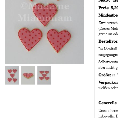
Motiv: "H
Preis: 5,2
Mindestbe
Zwei versch
(Dieses Moti
gerne an ode
Bestellvor
Im Idealfall
eingegangen
Selbstverstä
aber nicht g
Größe:
ca. 
Verpackun
weißen oder 
Generelle
Unsere herza
liebevoller