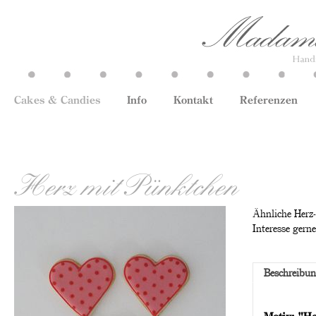
Cakes & Candies
Info
Kontakt
Referenzen
Herz mit Pünktchen
Ähnliche Herz-
Interesse gern
Beschreibu