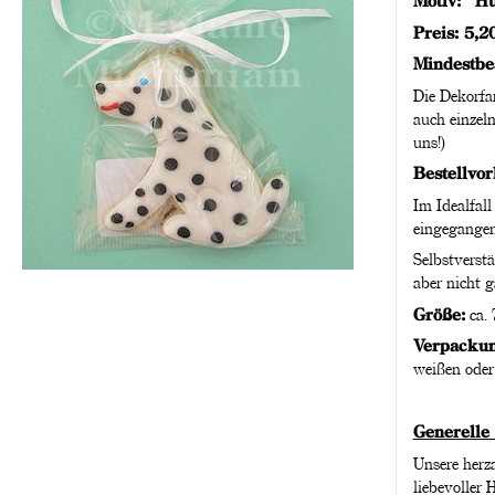
Motiv: "H
Preis: 5,2
Mindestbe
Die Dekorfa
auch einzeln
uns!)
Bestellvor
Im Idealfall
eingegangen
Selbstverstä
aber nicht g
Größe:
ca. 
Verpackun
weißen oder 
Generelle
Unsere herza
liebevoller