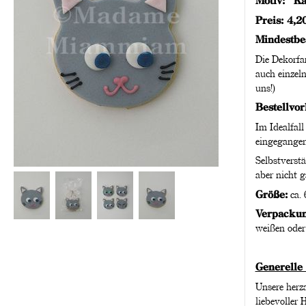
Motiv: "K
Preis: 4,2
Mindestbe
Die Dekorfa
auch einzeln
uns!)
Bestellvor
Im Idealfall
eingegangen
Selbstverstä
aber nicht g
Größe:
ca. 
Verpackun
weißen oder 
Generelle
Unsere herza
liebevoller