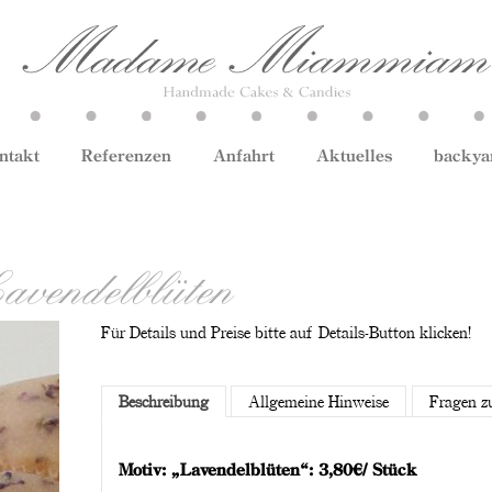
ntakt
Referenzen
Anfahrt
Aktuelles
backya
avendelblüten
Für Details und Preise bitte auf Details-Button klicken!
Beschreibung
Allgemeine Hinweise
Fragen z
Motiv: „Lavendelblüten“: 3,80€/ Stück