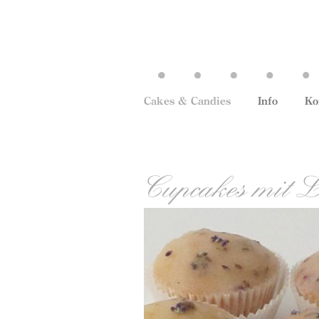
Cakes & Candies
Info
Ko
Cupcakes mit L