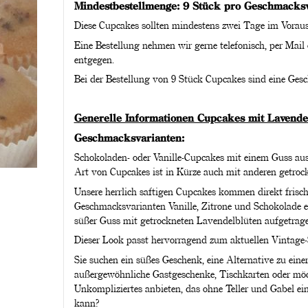
Mindestbestellmenge: 9 Stück pro Geschmacksv
Diese Cupcakes sollten mindestens zwei Tage im Voraus 
Eine Bestellung nehmen wir gerne telefonisch, per Mail
entgegen.
Bei der Bestellung von 9 Stück Cupcakes sind eine Gesc
Generelle Informationen Cupcakes mit Lavende
Geschmacksvarianten:
Schokoladen- oder Vanille-Cupcakes mit einem Guss aus
Art von Cupcakes ist in Kürze auch mit anderen getrock
Unsere herrlich saftigen Cupcakes kommen direkt frisc
Geschmacksvarianten Vanille, Zitrone und Schokolade e
süßer Guss mit getrockneten Lavendelblüten aufgetrage
Dieser Look passt hervorragend zum aktuellen Vintage-
Sie suchen ein süßes Geschenk, eine Alternative zu eine
außergewöhnliche Gastgeschenke, Tischkarten oder möc
Unkompliziertes anbieten, das ohne Teller und Gabel e
kann?