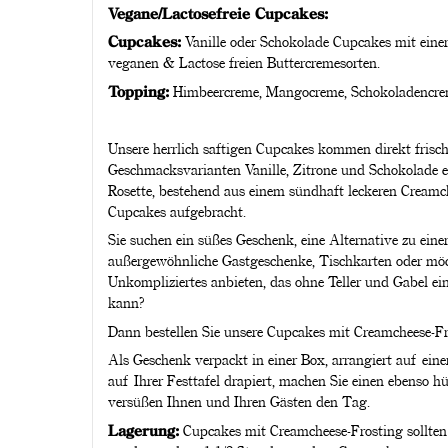
Vegane/Lactosefreie Cupcakes:
Cupcakes:
Vanille oder Schokolade Cupcakes mit einer
veganen & Lactose freien Buttercremesorten.
Topping:
Himbeercreme, Mangocreme, Schokoladencr
Unsere herrlich saftigen Cupcakes kommen direkt frisc
Geschmacksvarianten Vanille, Zitrone und Schokolade e
Rosette, bestehend aus einem sündhaft leckeren Creamch
Cupcakes aufgebracht.
Sie suchen ein süßes Geschenk, eine Alternative zu eine
außergewöhnliche Gastgeschenke, Tischkarten oder möc
Unkompliziertes anbieten, das ohne Teller und Gabel e
kann?
Dann bestellen Sie unsere Cupcakes mit Creamcheese-Fr
Als Geschenk verpackt in einer Box, arrangiert auf eine
auf Ihrer Festtafel drapiert, machen Sie einen ebenso 
versüßen Ihnen und Ihren Gästen den Tag.
Lagerung:
Cupcakes mit Creamcheese-Frosting sollten