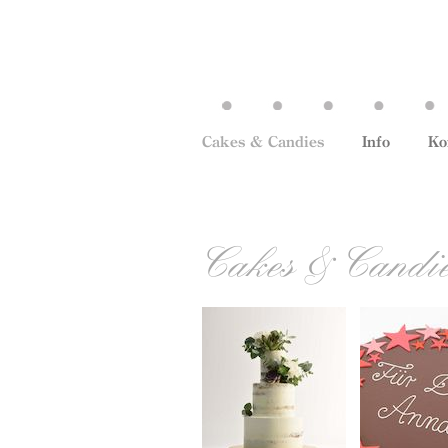
Cakes & Candies
Info
Ko
Cakes & Candi