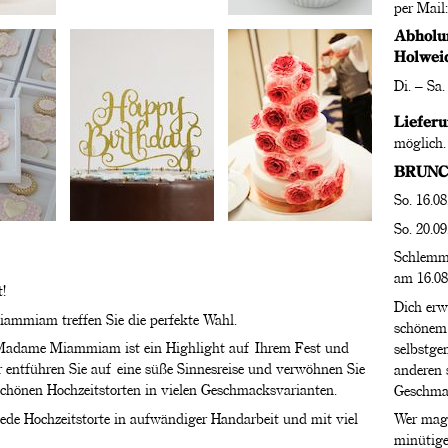
per Mail
Abholun
Holwei
Di. – Sa
Liefer
möglich.
BRUNC
So. 16.08
So. 20.09
Schlemme
am 16.08
!
Dich erwa
ammiam treffen Sie die perfekte Wahl.
schönem 
 Madame Miammiam ist ein Highlight auf Ihrem Fest und
selbstge
 entführen Sie auf eine süße Sinnesreise und verwöhnen Sie
anderen 
chönen Hochzeitstorten in vielen Geschmacksvarianten.
Geschma
e Hochzeitstorte in aufwändiger Handarbeit und mit viel
Wer mag 
minütige