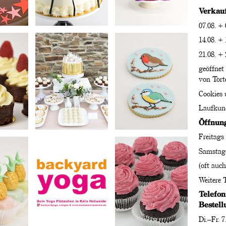
Verkauf
07.08. + 
14.08. + 
21.08. + 
geöffnet 
von Torte
Cookies 
Laufkund
Öffnung
Freitags
Samstags
(oft auch
Weitere 
Telefon
Bestel
Di.–Fr. 