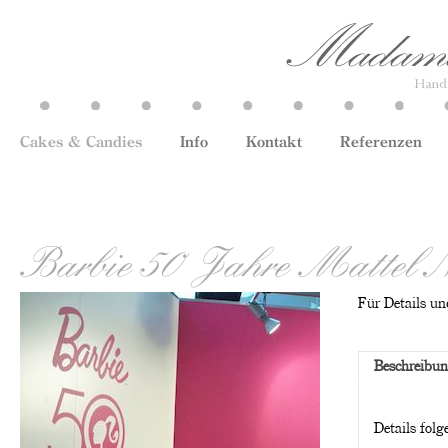
Cakes & Candies
Info
Kontakt
Referenzen
Barbie 50 Jahre Mattel 
Für Details und
Beschreibu
Details folg