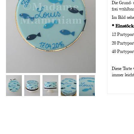
Die Grund- 
frei wählba
Im Bild sehe
* Einstöck
12 Partypor
20 Partyport
40 Partyport
Diese Torte
immer leich