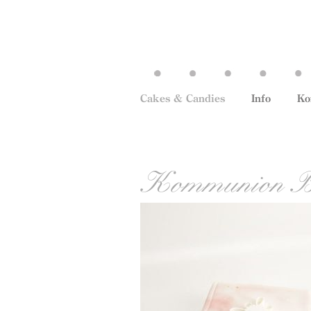
Cakes & Candies
Info
Ko
Kommunion Bu