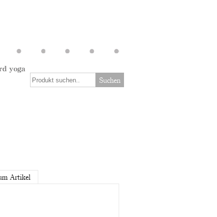
rd yoga
Suchen
um Artikel