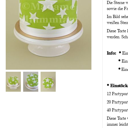
Die Sterne 
sowie die F
Im Bild sehe
weißen Ster
Diese Torte
werden. Scha
Info: *
Ein
*
Ein
*
Eine
* Einstöck
12 Partypor
20 Partypor
40 Partypor
Diese Torte
immer leich