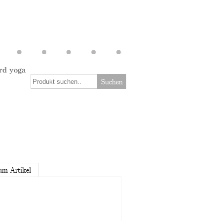
rd yoga
Suchen
um Artikel