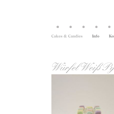
Cakes & Candies
Info
Ko
Würfel Weiß P