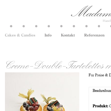
Cakes & Candies
Info
Kontakt
Referenzen
Creme-Double-Tartelettes m
Für Preise & De
Beschreibu
Produkt:
C