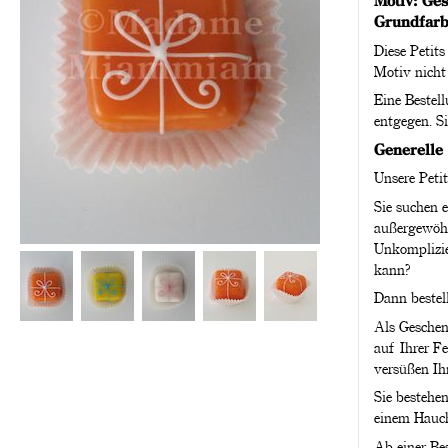
Motiv: Ge
Grundfar
Diese Petits
Motiv nicht
Eine Bestel
entgegen. S
Generelle 
Unsere Petit
Sie suchen e
außergewöhn
Unkomplizie
kann?
Dann bestell
Als Geschenk
auf Ihrer F
versüßen Ih
Sie bestehen
einem Hauc
Ab einer Be