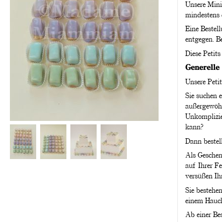
Unsere Mini 
mindestens 
Eine Bestel
entgegen. B
Diese Petits
Generelle 
Unsere Petit
Sie suchen e
außergewöhn
Unkomplizie
kann?
Dann bestell
Als Geschenk
auf Ihrer F
versüßen Ih
Sie bestehen
einem Hauc
Ab einer Be