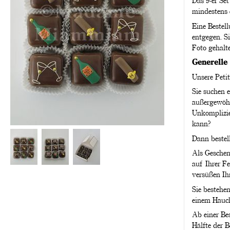
Das 9-er Set
mindestens 
Eine Bestel
entgegen. S
Foto gehalt
Generelle 
Unsere Petit
Sie suchen e
außergewöhn
Unkomplizie
kann?
Dann bestell
Als Geschenk
auf Ihrer F
versüßen Ih
Sie bestehen
einem Hauc
Ab einer Be
Hälfte der B