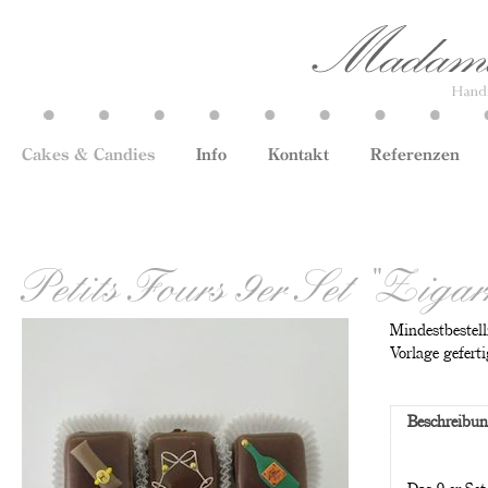
Cakes & Candies
Info
Kontakt
Referenzen
Petits Fours 9er Set "Ziga
Mindestbestell
Vorlage geferti
Beschreibu