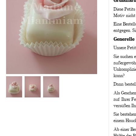
Grundfar
Diese Petits
Motiv nicht
Eine Bestel
entgegen. S
Generelle 
Unsere Petit
Sie suchen e
außergewöhn
Unkomplizie
kann?
Dann bestell
Als Geschenk
auf Ihrer F
versüßen Ih
Sie bestehen
einem Hauc
Ab einer Be
Hälfte der B