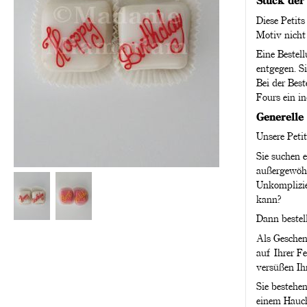
Stück der
Diese Petits
Motiv nicht
Eine Bestel
entgegen. S
Bei der Bes
Fours ein i
Generelle 
Unsere Petit
Sie suchen e
außergewöhn
Unkomplizie
kann?
Dann bestell
Als Geschenk
auf Ihrer F
versüßen Ih
Sie bestehen
einem Hauc