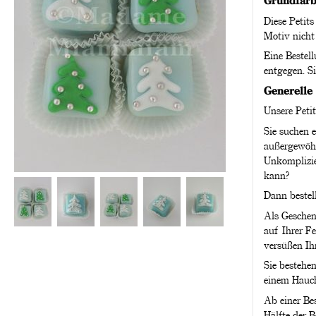
Grundfar
Diese Petits
Motiv nicht
Eine Bestel
entgegen. S
Generelle 
Unsere Petit
Sie suchen e
außergewöhn
Unkomplizie
kann?
Dann bestell
Als Geschenk
auf Ihrer F
versüßen Ih
Sie bestehen
einem Hauc
Ab einer Be
Hälfte der B