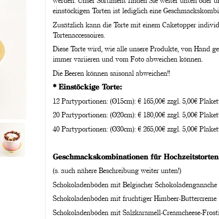
werden. Unser Sortiment finden Sie weiter unten oder 
einstöckigen Torten ist lediglich eine Geschmackskomb
Zusätzlich kann die Torte mit einem Caketopper individ
Tortenaccessoires.
Diese Torte wird, wie alle unsere Produkte, von Hand g
immer variieren und vom Foto abweichen können.
Die Beeren können saisonal abweichen!!
* Einstöckige Torte:
12 Partyportionen: (Ø15cm): € 165,00€ zzgl. 5,00€ Plak
20 Partyportionen: (Ø20cm): € 180,00€ zzgl. 5,00€ Plak
40 Partyportionen: (Ø30cm): € 265,00€ zzgl. 5,00€ Plak
Geschmackskombinationen für Hochzeitstorten
(s. auch nähere Beschreibung weiter unten!)
Schokoladenböden mit Belgischer Schokoladenganache
Schokoladenböden mit fruchtiger Himbeer-Buttercreme
Schokoladenböden mit Salzkaramell-Creamcheese-Frost