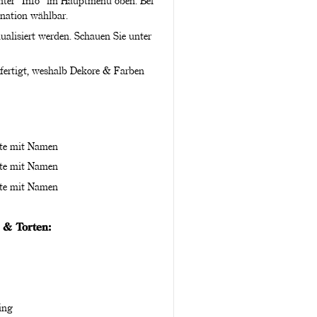
unter "Info" im Hauptmenü oben. Bei
ination wählbar.
ualisiert werden. Schauen Sie unter
efertigt, weshalb Dekore & Farben
ette mit Namen
ette mit Namen
ette mit Namen
 & Torten:
ing