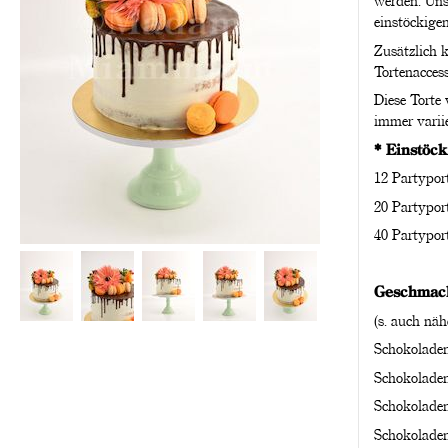
werden. Uns
einstöckige
Zusätzlich 
Tortenaccess
Diese Torte
immer varii
* Einstöck
12 Partypor
20 Partypor
40 Partypor
Geschmack
(s. auch näh
Schokoladen
Schokoladen
Schokoladen
Schokoladen