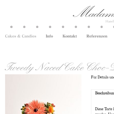
Cakes & Candies
Info
Kontakt
Referenzen
Tweedy Naced Cake Choc-D
Für Details und
Beschreibu
Diese Torte