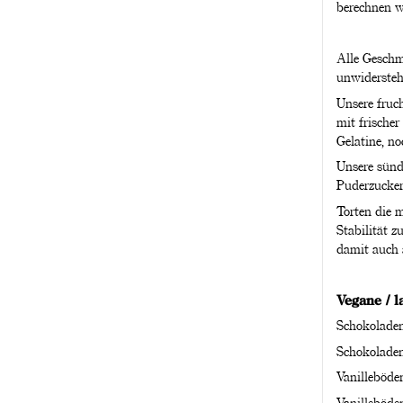
berechnen w
Alle Geschm
unwidersteh
Unsere fruch
mit frischer
Gelatine, no
Unsere sünd
Puderzucker 
Torten die 
Stabilität 
damit auch 
Vegane / 
Schokolade
Schokoladen
Vanilleböde
Vanilleböde