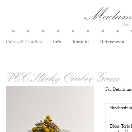
Cakes & Candies
Info
Kontakt
Referenzen
VCC Sleeky Ombre Grau
Für Details und
Beschreibu
Diese Torte