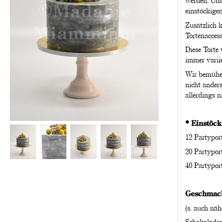
werden. Uns
einstöckige
Zusätzlich 
Tortenaccess
Diese Torte
immer varii
Wir bemühen 
nicht ander
allerdings n
* Einstöck
12 Partypor
20 Partypor
40 Partypor
Geschmack
(s. auch näh
Schokoladen