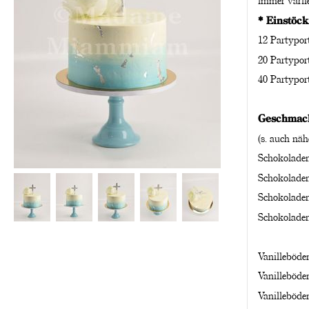
immer varii
* Einstöck
12 Partypor
20 Partypor
40 Partypor
Geschmack
(s. auch näh
Schokoladen
Schokoladen
Schokoladen
Schokoladen
Vanilleböde
Vanilleböde
Vanilleböde