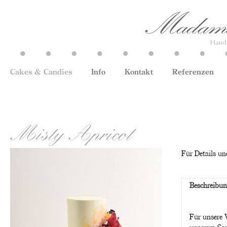
Cakes & Candies
Info
Kontakt
Referenzen
Misty Apricot
Für Details und
Beschreibu
Für unsere 