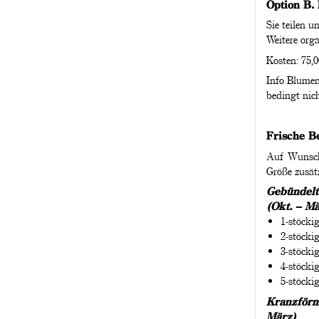
Option B. 
Sie teilen 
Weitere orga
Kosten: 75,0
Info Blumen
bedingt nich
Frische B
Auf Wunsch a
Größe zusätz
Gebündelte
(Okt. – Mä
1-stöcki
2-stöcki
3-stöck
4-stöcki
5-stöcki
Kranzförmi
März)