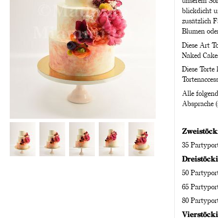
unserem Sor
blickdicht 
zusätzlich 
Blumen oder
Diese Art To
Naked Cake
Diese Torte
Tortenacces
Alle folgend
Absprache (s
Zweistöcki
35 Partypor
Dreistöcki
50 Partypor
65 Partypor
80 Partypor
Vierstöcki