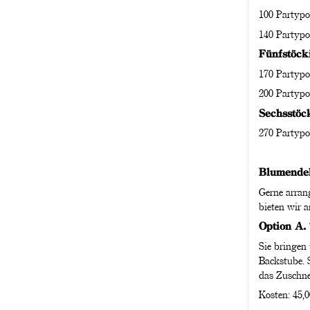
100 Partypo
140 Partypo
Fünfstöcki
170 Partypo
200 Partypo
Sechsstöck
270 Partypo
Blumende
Gerne arran
bieten wir a
Option A. 
Sie bringen
Backstube. 
das Zuschne
Kosten: 45,