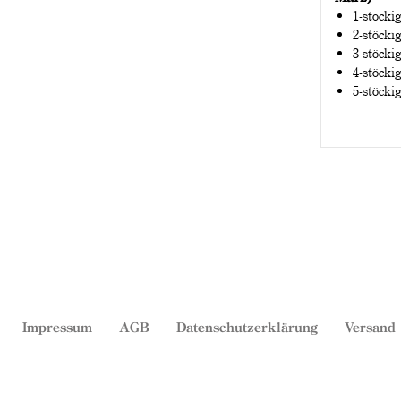
1-stöcki
2-stöcki
3-stöcki
4-stöcki
5-stöcki
Impressum
AGB
Datenschutzerklärung
Versand