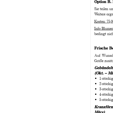
Option B. 
Sie teilen 
Weitere orga
Kosten: 75,0
Info Blumen
bedingt nich
Frische B
Auf Wunsch a
Größe zusätz
Gebündelte
(Okt. – Mä
1-stöcki
2-stöcki
3-stöck
4-stöcki
5-stöcki
Kranzförmi
März)