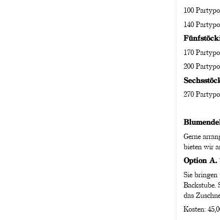
100 Partypo
140 Partypo
Fünfstöcki
170 Partypo
200 Partypo
Sechsstöck
270 Partypo
Blumende
Gerne arran
bieten wir a
Option A. 
Sie bringen
Backstube. 
das Zuschne
Kosten: 45,