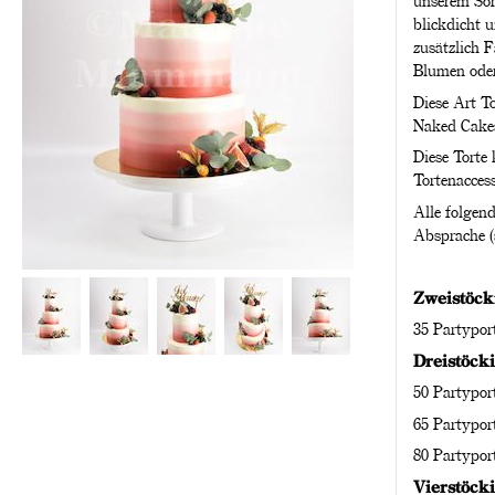
unserem Sor
blickdicht 
zusätzlich 
Blumen oder
Diese Art To
Naked Cake
Diese Torte
Tortenacces
Alle folgend
Absprache (s
Zweistöcki
35 Partypor
Dreistöcki
50 Partypor
65 Partypor
80 Partypor
Vierstöcki