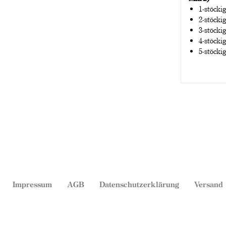
1-stöcki
2-stöcki
3-stöcki
4-stöcki
5-stöcki
Impressum
AGB
Datenschutzerklärung
Versand